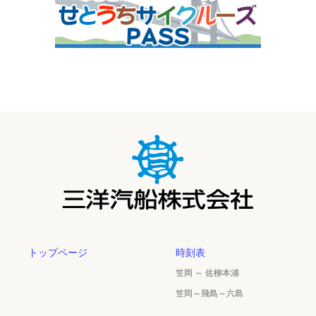
トップページ
時刻表
笠岡 ～ 佐柳本浦
笠岡～飛島～六島